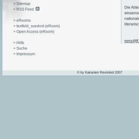
> Sitemap
Die Abte
> RSS Feed
wissensc
national
> eRooms
literari
> textfeld_suedost (eRoom)
> Open Access (eRoom)
mmz@ff.u
> Hilfe
> Suche
> Impressum
© by Kakanien Revisited 2007