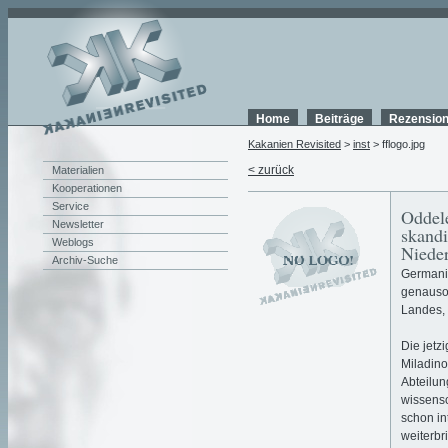
Home
Beiträge
Rezensio
Kakanien Revisited
>
inst
> fflogo.jpg
< zurück
Materialien
Kooperationen
Service
Oddele
Newsletter
skandi
Weblogs
Nieder
Archiv-Suche
Germanis
genauso 
Landes, 
Die jetz
Miladino
Abteilun
wissensc
schon in
weiterbr