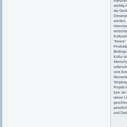
Interpre
wichtig 
die Gest
Dieserar
werden, 
lebenswe
wirtscha
Kulturwi
"Innere"
Produkte
Bedingu
Kultur a
Menschen
untersch
sind ihr
Momenta
Vorgänge
Projekt 
bzw. als 
dieser L
geschlo
gesellsc
und Deba