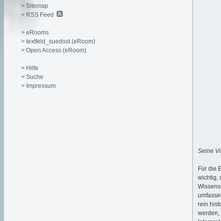
> Sitemap
> RSS Feed
> eRooms
> textfeld_suedost (eRoom)
> Open Access (eRoom)
> Hilfe
> Suche
> Impressum
Seine Vi
Für die 
wichtig, 
Wissensc
umfassen
rein his
werden, 