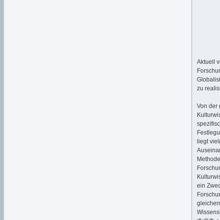
Aktuell 
Forschun
Globalis
zu realis
Von der 
Kulturwi
spezifis
Festlegu
liegt vi
Auseinan
Methoden
Forschu
Kulturwi
ein Zwec
Forschun
gleiche
Wissensk