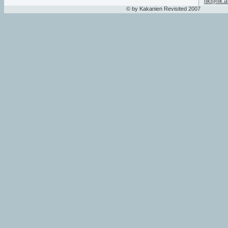
ifk@ifk.a
© by Kakanien Revisited 2007