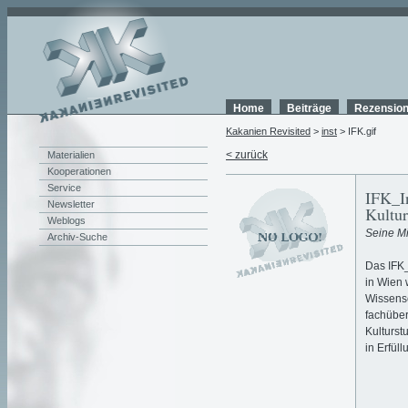
Home
Beiträge
Rezensio
Kakanien Revisited
>
inst
> IFK.gif
< zurück
Materialien
Kooperationen
Service
IFK_I
Newsletter
Kultur
Weblogs
Seine M
Archiv-Suche
Das IFK_
in Wien 
Wissensc
fachüber
Kulturst
in Erfül