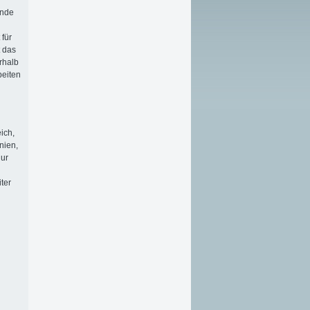
ende
für
t das
erhalb
beiten
ich,
nien,
nur
ter