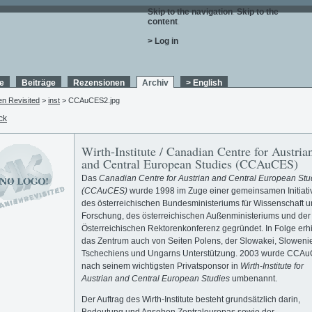
Skip to the navigation
.
Skip to the
content
.
> Log in
e
Beiträge
Rezensionen
Archiv
> English
en Revisited
>
inst
> CCAuCES2.jpg
ck
Wirth-Institute / Canadian Centre for Austria
and Central European Studies (CCAuCES)
Das
Canadian Centre for Austrian and Central European Stu
(CCAuCES)
wurde 1998 im Zuge einer gemeinsamen Initiati
des österreichischen Bundesministeriums für Wissenschaft 
Forschung, des österreichischen Außenministeriums und der
Österreichischen Rektorenkonferenz gegründet. In Folge erhi
das Zentrum auch von Seiten Polens, der Slowakei, Sloweni
Tschechiens und Ungarns Unterstützung. 2003 wurde CCA
nach seinem wichtigsten Privatsponsor in
Wirth-Institute for
Austrian and Central European Studies
umbenannt.
Der Auftrag des Wirth-Institute besteht grundsätzlich darin,