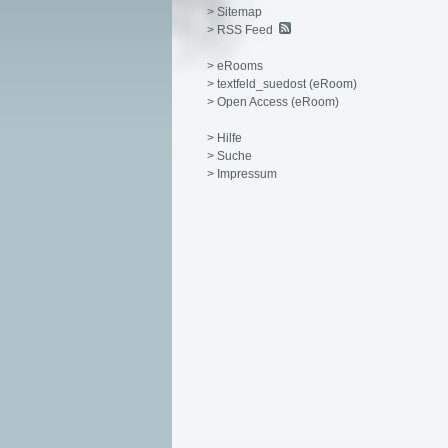
> Sitemap
> RSS Feed
> eRooms
> textfeld_suedost (eRoom)
> Open Access (eRoom)
> Hilfe
> Suche
> Impressum