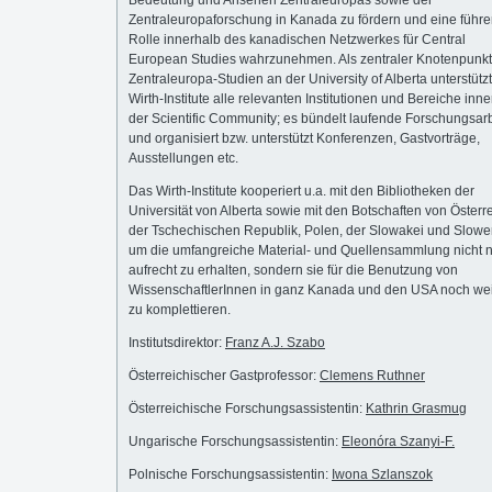
Bedeutung und Ansehen Zentraleuropas sowie der
Zentraleuropaforschung in Kanada zu fördern und eine führ
Rolle innerhalb des kanadischen Netzwerkes für Central
European Studies wahrzunehmen. Als zentraler Knotenpunkt 
Zentraleuropa-Studien an der University of Alberta unterstütz
Wirth-Institute alle relevanten Institutionen und Bereiche inn
der Scientific Community; es bündelt laufende Forschungsar
und organisiert bzw. unterstützt Konferenzen, Gastvorträge,
Ausstellungen etc.
Das Wirth-Institute kooperiert u.a. mit den Bibliotheken der
Universität von Alberta sowie mit den Botschaften von Österre
der Tschechischen Republik, Polen, der Slowakei und Slowe
um die umfangreiche Material- und Quellensammlung nicht 
aufrecht zu erhalten, sondern sie für die Benutzung von
WissenschaftlerInnen in ganz Kanada und den USA noch wei
zu komplettieren.
Institutsdirektor:
Franz A.J. Szabo
Österreichischer Gastprofessor:
Clemens Ruthner
Österreichische Forschungsassistentin:
Kathrin Grasmug
Ungarische Forschungsassistentin:
Eleonóra Szanyi-F.
Polnische Forschungsassistentin:
Iwona Szlanszok