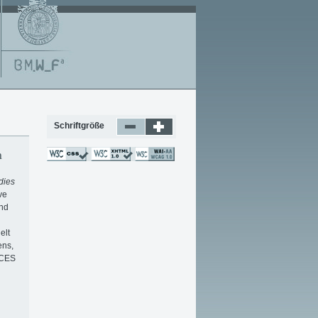
Schriftgröße
n
dies
ve
und
elt
ens,
uCES