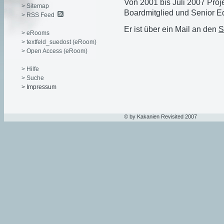
Von 2001 bis Juli 2007 Proje
> Sitemap
Boardmitglied und Senior Edi
> RSS Feed
Er ist über ein Mail an den
S
> eRooms
> textfeld_suedost (eRoom)
> Open Access (eRoom)
> Hilfe
> Suche
> Impressum
© by Kakanien Revisited 2007