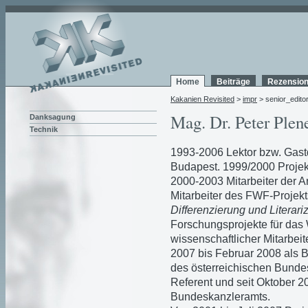
Home
Beiträge
Rezensio
Kakanien Revisited
>
impr
> senior_edito
Mag. Dr. Peter Plen
Danksagung
Technik
1993-2006 Lektor bzw. Gast
Budapest. 1999/2000 Proj
2000-2003 Mitarbeiter der A
Mitarbeiter des FWF-Projekt
Differenzierung und Literariz
Forschungsprojekte für da
wissenschaftlicher Mitarbei
2007 bis Februar 2008 als B
des österreichischen Bunde
Referent und seit Oktober 2
Bundeskanzleramts.