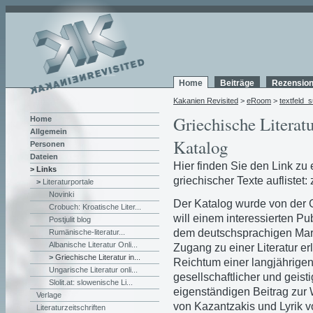
Home
Beiträge
Rezensio
Kakanien Revisited
>
eRoom
>
textfeld_
Griechische Literat
Home
Allgemein
Katalog
Personen
Dateien
Hier finden Sie den Link zu
> Links
griechischer Texte auflistet
>
Literaturportale
Novinki
Der Katalog wurde von der 
Crobuch: Kroatische Liter...
will einem interessierten Pu
Postjulit blog
dem deutschsprachigen Markt
Rumänische-literatur...
Albanische Literatur Onli...
Zugang zu einer Literatur er
>
Griechische Literatur in...
Reichtum einer langjährigen
Ungarische Literatur onli...
gesellschaftlicher und geis
Slolit.at: slowenische Li...
eigenständigen Beitrag zur W
Verlage
von Kazantzakis und Lyrik v
Literaturzeitschriften