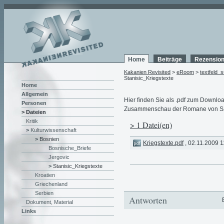
Home
Beiträge
Rezensio
Kakanien Revisited
>
eRoom
>
textfeld_
Stanisic_Kriegstexte
Home
Allgemein
Hier finden Sie als .pdf zum Downloa
Personen
Zusammenschau der Romane von Saša
> Dateien
Kritik
> 1 Datei(en)
>
Kulturwissenschaft
>
Bosnien
Kriegstexte.pdf
, 02.11.2009 
Bosnische_Briefe
Jergovic
>
Stanisic_Kriegstexte
Kroatien
Griechenland
Serbien
Antworten
Dokument, Material
Links