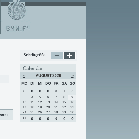
Schriftgröße
Calendar
<
AUGUST 2026
>
MO
DI
MI
DO
FR
SA
SO
0
0
0
0
0
1
2
3
4
5
6
7
8
9
10
11
12
13
14
15
16
17
18
19
20
21
22
23
24
25
26
27
28
29
30
worten
31
0
0
0
0
0
0