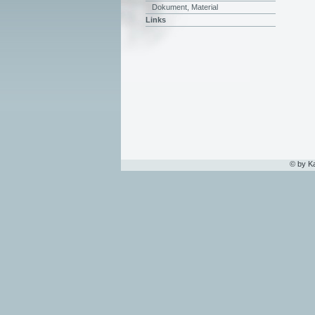
Dokument, Material
Links
© by K