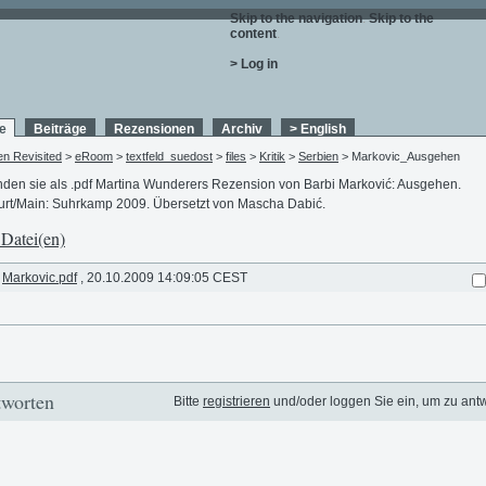
Skip to the navigation
.
Skip to the
content
.
> Log in
e
Beiträge
Rezensionen
Archiv
> English
en Revisited
>
eRoom
>
textfeld_suedost
>
files
>
Kritik
>
Serbien
> Markovic_Ausgehen
inden sie als .pdf Martina Wunderers Rezension von Barbi Marković: Ausgehen.
urt/Main: Suhrkamp 2009. Übersetzt von Mascha Dabić.
 Datei(en)
Markovic.pdf
, 20.10.2009 14:09:05 CEST
worten
Bitte
registrieren
und/oder loggen Sie ein, um zu ant