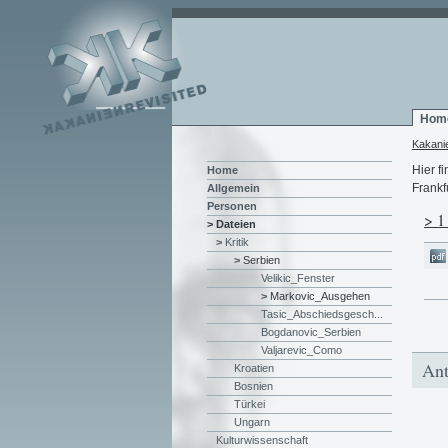
Hom
Kakani
Hier f
Home
Frankf
Allgemein
Personen
> 1
> Dateien
>
Kritik
>
Serbien
Velikic_Fenster
>
Markovic_Ausgehen
Tasic_Abschiedsgesch...
Bogdanovic_Serbien
Valjarevic_Como
Ant
Kroatien
Bosnien
Türkei
Ungarn
Kulturwissenschaft