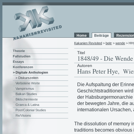
Home
Beiträge
Rezensio
Kakanien Revisited
>
beitr
>
wende
> HH
Theorie
Titel
1848/49 - Die Wende
Fallstudien
Essays
Autoren
Konferenzen
Hans Peter Hye
, Wie
> Digitale Anthologien
> Diskurszeiten
Verbotene Worte
Die Aufspaltung der Erinne
Vampirismus
Geschichtstraditionen wird
Balkan Studies
der Habsburgermonarchie d
Bildschirmtexte
der bewegten Jahre, die a
Graeca & Latina
internationalen Ursachen,
Post/Colonial Studies
Re/Visions
The dissolution of memory in 
traditions becomes obvious i