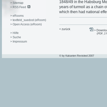
1848/49 in the Habsburg Mon
> Sitemap
years of turmoil as a chain o
> RSS Feed
which then had national effe
> eRooms
> textfeld_suedost (eRoom)
> Open Access (eRoom)
< zurück
> Downloa
> Hilfe
(PDF, 2
> Suche
> Impressum
© by Kakanien Revisited 2007