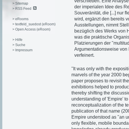
verschieben. Eine Analyse
> Sitemap
der imperialen Idee des Re
> RSS Feed
Souveränität, die [...] nur 
wird, ergänzt den bereits
> eRooms
> textfeld_suedost (eRoom)
Ausstellungen, nimmt Stel
> Open Access (eRoom)
bezüglich des Werks von H
was die praktische Organi
> Hilfe
Platzierungen der "multitude
> Suche
Argumentationsweise von H
> Impressum
verfeinert.
"It was only with the exposit
marvels of the year 2000 b
paper proposes to revisit the
exhibitions helped to produ
thereby shifting the discussi
understanding of 'Empire' t
reconceptualization of the te
publication of that name (20
Empire understood as "an unl
only flexible, mobile bounda