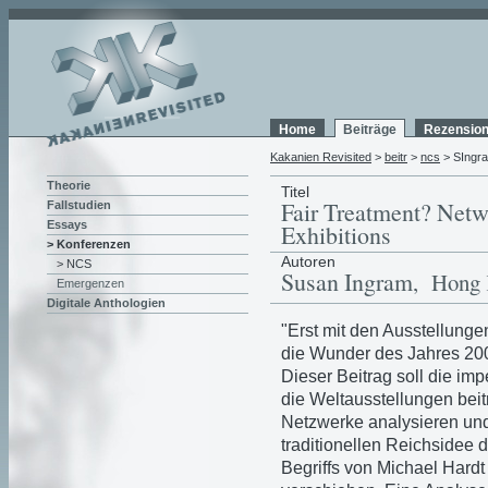
Home
Beiträge
Rezensio
Kakanien Revisited
>
beitr
>
ncs
> SIngr
Theorie
Titel
Fair Treatment? Netw
Fallstudien
Essays
Exhibitions
> Konferenzen
Autoren
> NCS
Susan Ingram
, Hong
Emergenzen
Digitale Anthologien
"Erst mit den Ausstellun
die Wunder des Jahres 20
Dieser Beitrag soll die im
die Weltausstellungen beit
Netzwerke analysieren un
traditionellen Reichsidee 
Begriffs von Michael Hardt