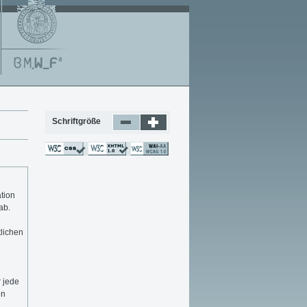
Schriftgröße
tion
ab.
n
lichen
 jede
en