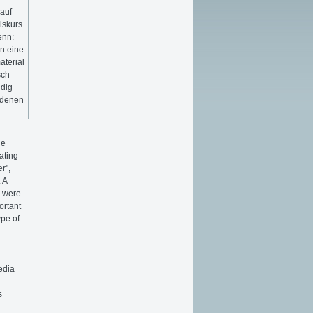
 auf
iskurs
enn:
rn eine
aterial
sch
ndig
edenen
ge
ating
r",
 A
s were
ortant
ype of
edia
s