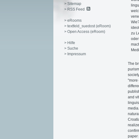
> Sitemap
ling
> RSS Feed
welc
verw
> eRooms
Wie?
> textfeld_suedost (eRoom)
ideo
> Open Access (eRoom)
zu L
oder
> Hilfe
mach
> Suche
Medi
> Impressum
The br
purism
societ
"more 
differe
publis
and vi
lingui
media.
natura
Croati
realiz
confir
paper 