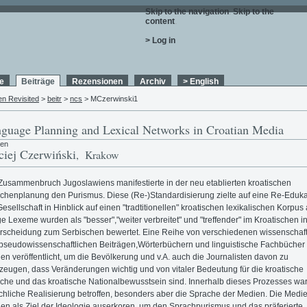
Skip to the navigation
.
Skip to the
content
.
> Log in
e
Beiträge
Rezensionen
Archiv
> English
en Revisited
>
beitr
>
ncs
> MCzerwinski1
guage Planning and Lexical Networks in Croatian Media
ren
iej Czerwiński
, Krakow
Zusammenbruch Jugoslawiens manifestierte in der neu etablierten kroatischen
chenplanung den Purismus. Diese (Re-)Standardisierung zielte auf eine Re-Eduka
Gesellschaft in Hinblick auf einen "tradtitionellen" kroatischen lexikalischen Korpus 
ge Lexeme wurden als "besser","weiter verbreitet" und "treffender" im Kroatischen i
rscheidung zum Serbischen bewertet. Eine Reihe von verschiedenen wissenschaft
pseudowissenschaftlichen Beiträgen,Wörterbüchern und linguistische Fachbücher
en veröffentlicht, um die Bevölkerung und v.A. auch die Journalisten davon zu
zeugen, dass Veränderungen wichtig und von vitaler Bedeutung für die kroatische
che und das kroatische Nationalbewusstsein sind. Innerhalb dieses Prozesses war
chliche Realisierung betroffen, besonders aber die Sprache der Medien. Die Medi
en als Ziel der Ideologie auserkoren, um den Sprachpurismus und das präferierte