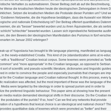
uistische Verhalten zu automatisieren. Dieser Beitrag zielt ab auf die Beschreibung,
he Weise die kroatischen Medien heute die ideologischen Zielvorgaben in ihrem D
irklichen. Setzen die kroatischen Medien die Postulate dieser Puristen um? Und w
 Existieren Netzwerke, die die Hypothese bestätigen, dass die Auswahl von Wörte
logische und nationale Entscheidung ist? Der Beitrag offeriert quantitatives Datenm
exemen, die als "besser" bewertet wurden und zu ihren Äquivalenten, die als serbi
 schlicht "schlechter" bewertet wurden. Lassen sich irgendwelche Netzwerke ausfi
en, die den Beweis der ideologischen Manifestation des Purismus in fünf verschi
enarten im Januar 2002 erbringen?
eak-up of Yugoslavia has brought to life language planning, manifested as langua
, in the newly-established Croatia. This kind of (re-)standardization aims at re-educ
y with a "traditional" Croatian lexical corpus. Some lexemes were promoted as "bette
common" and "more appropriate" in the Croatian language, as opposed to Serbian.
nt sort of scientific and pseudo-scientific literature, dictionaries and linguistic guide
hed in order to convince the people and especially journalists that changes are imp
tal for the Croatian language and Croatian national thought. In this process, every t
stic realization was affected, but the most important of these was the language of the
 Media were targeted by the ideology in order to spread purism and in order to
lize the preferred linguistic behaviour. This paper aims at showing how the present
an media realize demanded ideological shifts in their discourse. Do the Croatian m
e the postulates of the purists? If so, how? Can we find any networks that provide
mation of a hypothesis that lexical choice is an ideological and national choice? Thi
provides quantitative data of lexemes which were promoted as "better" and their