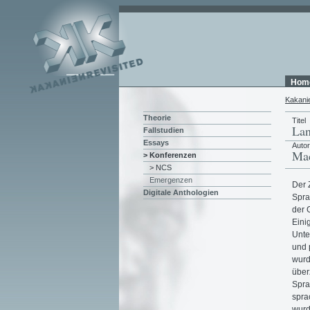
Hom
Kakani
Theorie
Titel
Lan
Fallstudien
Essays
Auto
Mac
> Konferenzen
> NCS
Emergenzen
Der 
Digitale Anthologien
Spra
der 
Eini
Unte
und 
wurd
über
Spra
spra
wurd