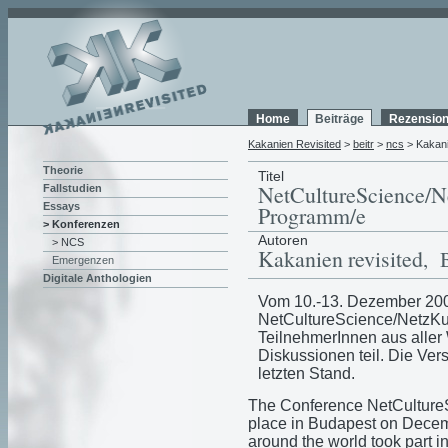
Home
Beiträge
Rezensio
Kakanien Revisited
>
beitr
>
ncs
> Kakani
Theorie
Titel
NetCultureScience/N
Fallstudien
Essays
Programm/e
> Konferenzen
Autoren
> NCS
Kakanien revisited
, 
Emergenzen
Digitale Anthologien
Vom 10.-13. Dezember 200
NetCultureScience/NetzKul
TeilnehmerInnen aus aller
Diskussionen teil. Die Ve
letzten Stand.
The Conference NetCultureS
place in Budapest on Decemb
around the world took part i