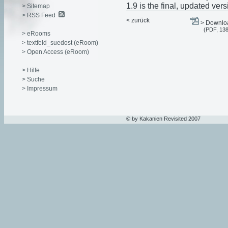
1.9 is the final, updated ve
> Sitemap
> RSS Feed
< zurück
> Downloa
(PDF, 13
> eRooms
> textfeld_suedost (eRoom)
> Open Access (eRoom)
> Hilfe
> Suche
> Impressum
© by Kakanien Revisited 2007