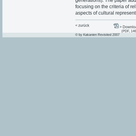
generations). The paper add
focusing on the criteria of re
aspects of cultural represent
< zurück
> Downloa
(PDF, 14
© by Kakanien Revisited 2007