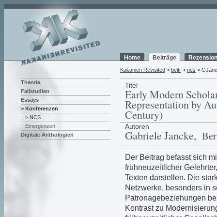
Home
Beiträge
Rezensio
Kakanien Revisited
>
beitr
>
ncs
> GJan
Theorie
Titel
Early Modern Scholar
Fallstudien
Essays
Representation by Au
> Konferenzen
Century)
> NCS
Autoren
Emergenzen
Gabriele Jancke
, Ber
Digitale Anthologien
Der Beitrag befasst sich 
frühneuzeitlicher Gelehrter
Texten darstellen. Die sta
Netzwerke, besonders in so
Patronagebeziehungen beruh
Kontrast zu Modernisierun