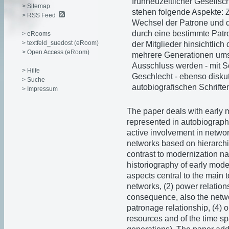
frühneuzeitlicher Gesellsc
> Sitemap
stehen folgende Aspekte: 
> RSS Feed
Wechsel der Patrone und d
durch eine bestimmte Patr
> eRooms
> textfeld_suedost (eRoom)
der Mitglieder hinsichtlich
> Open Access (eRoom)
mehrere Generationen ums
Ausschluss werden - mit S
> Hilfe
Geschlecht - ebenso diskut
> Suche
autobiografischen Schrifte
> Impressum
The paper deals with early 
represented in autobiographi
active involvement in networ
networks based on hierarchic
contrast to modernization nar
historiography of early mod
aspects central to the main t
networks, (2) power relation
consequence, also the netwo
patronage relationship, (4) 
resources and of the time sp