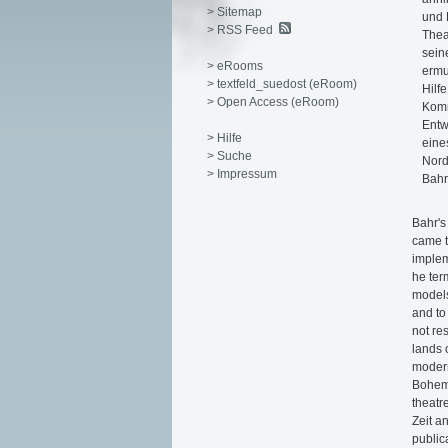
> Sitemap
und 
> RSS Feed
Thea
sein
> eRooms
ermu
> textfeld_suedost (eRoom)
Hilf
> Open Access (eRoom)
Komm
Entw
> Hilfe
eine
> Suche
Nord
> Impressum
Bahr
Bahr's 
came t
implem
he ter
models
and to
not re
lands 
modern
Bohemi
theatr
Zeit a
public