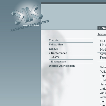
Hom
Kakani
Theorie
Titel
Her
Fallstudien
Net
Essays
> Konferenzen
Auto
Don
> NCS
Emergenzen
Digitale Anthologien
Bahr
Poli
unte
Euro
lite
ande
von 
vers
mehr
ähnl