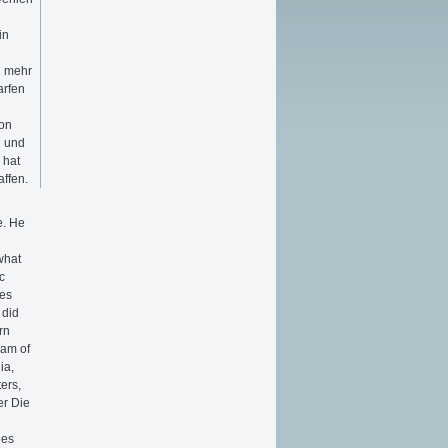
in
l mehr
arfen
ion
d und
 hat
affen.
e. He
what
c
ies
 did
rn
ram of
ia,
ers,
er Die
ies