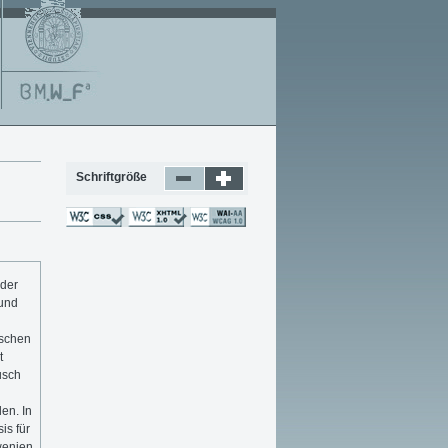
Schriftgröße
 der
 und
ischen
t
usch
en. In
is für
wenien