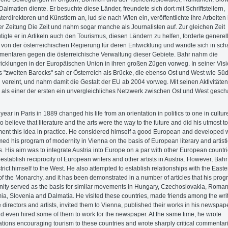
Dalmatien diente. Er besuchte diese Länder, freundete sich dort mit Schriftstellern,
terdirektoren und Künstlern an, lud sie nach Wien ein, veröffentlichte ihre Arbeiten 
er Zeitung Die Zeit und nahm sogar manche als Journalisten auf. Zur gleichen Zeit
tigte er in Artikeln auch den Tourismus, diesen Ländern zu helfen, forderte generel
e von der österreichischen Regierung für deren Entwicklung und wandte sich in sch
entaren gegen die österreichische Verwaltung dieser Gebiete. Bahr nahm die
icklungen in der Europäischen Union in ihren großen Zügen vorweg. In seiner Vis
s "zweiten Barocks" sah er Österreich als Brücke, die ebenso Ost und West wie Sü
 vereint, und nahm damit die Gestalt der EU ab 2004 vorweg. Mit seinen Aktivitäten
 als einer der ersten ein unvergleichliches Netzwerk zwischen Ost und West gesch
year in Paris in 1889 changed his life from an orientation in politics to one in cultur
o believe that literature and the arts were the way to the future and did his utmost to
ent this idea in practice. He considered himself a good European and developed 
med his program of modernity in Vienna on the basis of European literary and artisti
. His aim was to integrate Austria into Europe on a par with other European countr
 establish reciprocity of European writers and other artists in Austria. However, Bahr
strict himself to the West. He also attempted to establish relationships with the Easte
of the Monarchy, and it has been demonstrated in a number of articles that his prog
ity served as the basis for similar movements in Hungary, Czechoslovakia, Roman
a, Slovenia and Dalmatia. He visited these countries, made friends among the writ
e directors and artists, invited them to Vienna, published their works in his newspap
nd even hired some of them to work for the newspaper. At the same time, he wrote
ations encouraging tourism to these countries and wrote sharply critical commentar