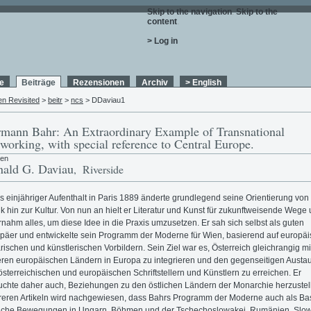
Skip to the navigation
.
Skip to the
content
.
> Log in
e
Beiträge
Rezensionen
Archiv
> English
en Revisited
>
beitr
>
ncs
> DDaviau1
mann Bahr: An Extraordinary Example of Transnational
working, with special reference to Central Europe.
ren
ald G. Daviau
, Riverside
s einjähriger Aufenthalt in Paris 1889 änderte grundlegend seine Orientierung von
tik hin zur Kultur. Von nun an hielt er Literatur und Kunst für zukunftweisende Wege
rnahm alles, um diese Idee in die Praxis umzusetzen. Er sah sich selbst als guten
päer und entwickelte sein Programm der Moderne für Wien, basierend auf europä
rarischen und künstlerischen Vorbildern. Sein Ziel war es, Österreich gleichrangig mi
ren europäischen Ländern in Europa zu integrieren und den gegenseitigen Austa
österreichischen und europäischen Schriftstellern und Künstlern zu erreichen. Er
uchte daher auch, Beziehungen zu den östlichen Ländern der Monarchie herzustell
eren Artikeln wird nachgewiesen, dass Bahrs Programm der Moderne auch als Bas
iche Bewegungen in Ungarn, Böhmen und der Tschechoslowakei, Rumänien, Slo