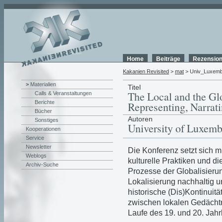
Home
Beiträge
Rezensio
Kakanien Revisited
>
mat
> Univ_Luxem
>
Materialien
Titel
The Local and the Glo
Calls & Veranstaltungen
Berichte
Representing, Narrati
Bücher
Autoren
Sonstiges
University of Luxem
Kooperationen
Service
Newsletter
Die Konferenz setzt sich m
Weblogs
kulturelle Praktiken und di
Archiv-Suche
Prozesse der Globalisieru
Lokalisierung nachhaltig
historische (Dis)Kontinuit
zwischen lokalen Gedächt
Laufe des 19. und 20. Jahr