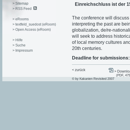
> Sitemap
Einreichschluss ist der 
> RSS Feed
The conference will discuss 
> eRooms
interpreting the past are be
> textfeld_suedost (eRoom)
> Open Access (eRoom)
globalization, de/re-nationali
will seek to address historic
> Hilfe
of local memory cultures an
> Suche
20th centuries.
> Impressum
Deadline for submissions:
< zurück
> Downloa
(PDF, 47
© by Kakanien Revisited 2007