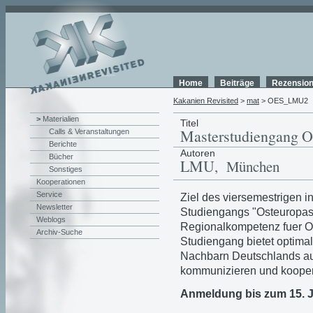
Home
Beiträge
Rezensio
Kakanien Revisited
>
mat
> OES_LMU2
>
Materialien
Titel
Masterstudiengang O
Calls & Veranstaltungen
Berichte
Autoren
Bücher
LMU
, München
Sonstiges
Kooperationen
Service
Ziel des viersemestrigen i
Newsletter
Studiengangs "Osteuropastu
Weblogs
Regionalkompetenz fuer Os
Archiv-Suche
Studiengang bietet optima
Nachbarn Deutschlands auf 
kommunizieren und kooperi
Anmeldung bis zum 15. Ju