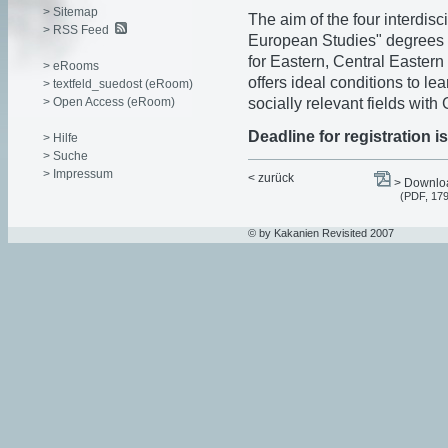
> Sitemap
The aim of the four interdis
> RSS Feed
European Studies" degrees 
for Eastern, Central Easter
> eRooms
offers ideal conditions to l
> textfeld_suedost (eRoom)
> Open Access (eRoom)
socially relevant fields wit
Deadline for registration is
> Hilfe
> Suche
> Impressum
< zurück
> Downloa
(PDF, 17
© by Kakanien Revisited 2007