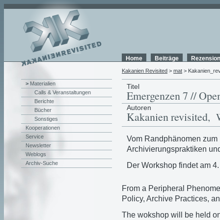
Home
Beiträge
Rezensio
Kakanien Revisited
>
mat
> Kakanien_rev
>
Materialien
Titel
Emergenzen 7 // Ope
Calls & Veranstaltungen
Berichte
Autoren
Bücher
Kakanien revisited
, 
Sonstiges
Kooperationen
Service
Vom Randphänomen zum Le
Newsletter
Archivierungspraktiken und
Weblogs
Archiv-Suche
Der Workshop findet am 4. 
From a Peripheral Phenome
Policy, Archive Practices, an
The wokshop will be held on 