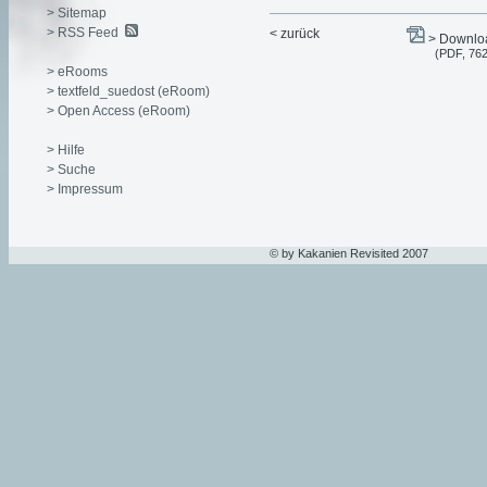
> Sitemap
> RSS Feed
< zurück
> Downloa
(PDF, 76
> eRooms
> textfeld_suedost (eRoom)
> Open Access (eRoom)
> Hilfe
> Suche
> Impressum
© by Kakanien Revisited 2007