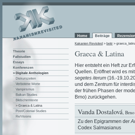
Home
Beiträge
Rezensio
Kakanien Revisited
>
beitr
> graeca_latin
Graeca & Latina
Theorie
Fallstudien
Essays
Hier entsteht ein Heft zur E
Konferenzen
Quellen. Eröffnet wird es mi
> Digitale Anthologien
segetes iterum
(16.-19.10.20
Diskurszeiten
und dem Zentrum für interdi
Verbotene Worte
Vampirismus
der frühen Phasen der mode
Balkan Studies
Brno) zurückgehen.
Bildschirmtexte
> Graeca & Latina
Vanda Dostalová
, Brno
Post/Colonial Studies
Re/Visions
Zu den Epigrammen der
A
Codex Salmasianus