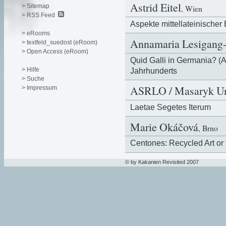
Astrid Eitel
> Sitemap
, Wien
> RSS Feed
Aspekte mittellateinischer 
> eRooms
Annamaria Lesigang
> textfeld_suedost (eRoom)
> Open Access (eRoom)
Quid Galli in Germania? (A
> Hilfe
Jahrhunderts
> Suche
ASRLO / Masaryk Uni
> Impressum
Laetae Segetes Iterum
Marie Okáčová
, Brno
Centones: Recycled Art or 
© by Kakanien Revisited 2007