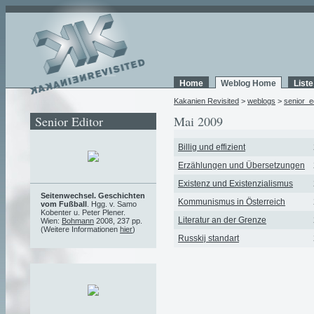
Home
Weblog Home
List
Kakanien Revisited
>
weblogs
>
senior_e
Senior Editor
Mai 2009
Billig und effizient
Erzählungen und Übersetzungen
Existenz und Existenzialismus
Seitenwechsel. Geschichten
Kommunismus in Österreich
vom Fußball
. Hgg. v. Samo
Kobenter u. Peter Plener.
Literatur an der Grenze
Wien:
Bohmann
2008, 237 pp.
(Weitere Informationen
hier
)
Russkij standart