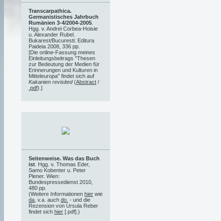
Transcarpathica.
Germanistisches Jahrbuch
Rumänien 3-4/2004-2005
.
Hgg. v. Andrei Corbea-Hoisie
u. Alexander Rubel.
Bukarest/Bucuresti: Editura
Paideia 2008, 336 pp.
[Die online-Fassung meines
Einleitungsbeitrags "Thesen
zur Bedeutung der Medien für
Erinnerungen und Kulturen in
Mitteleuropa" findet sich auf
Kakanien revisited
(
Abstract
/
.pdf
).]
Seitenweise. Was das Buch
ist
. Hgg. v. Thomas Eder,
Samo Kobenter u. Peter
Plener. Wien:
Bundespressedienst 2010,
480 pp.
(Weitere Informationen
hier
wie
da
, v.a. auch
do.
- und die
Rezension von Ursula Reber
findet sich
hier
[.pdf].)