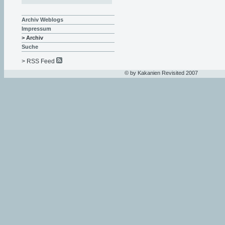
Archiv Weblogs
Impressum
> Archiv
Suche
> RSS Feed
© by Kakanien Revisited 2007