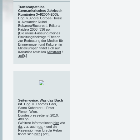
Transcarpathica.
Germanistisches Jahrbuch
Rumänien 3-4/2004-2005
.
Hgg. v. Andrei Corbea-Hoisie
u. Alexander Rubel.
Bukarest/Bucuresti: Editura
Paideia 2008, 336 pp.
[Die online-Fassung meines
Einleitungsbeitrags "Thesen
zur Bedeutung der Medien für
Erinnerungen und Kulturen in
Mitteleuropa" findet sich auf
Kakanien revisited
(
Abstract
/
.pdf
).]
Seitenweise. Was das Buch
ist
. Hgg. v. Thomas Eder,
Samo Kobenter u. Peter
Plener. Wien:
Bundespressedienst 2010,
480 pp.
(Weitere Informationen
hier
wie
da
, v.a. auch
do.
- und die
Rezension von Ursula Reber
findet sich
hier
[.pdf].)