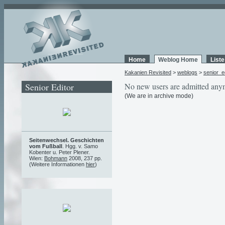
Home
Weblog Home
List
Kakanien Revisited
>
weblogs
>
senior_e
Senior Editor
No new users are admitted any
(We are in archive mode)
Seitenwechsel. Geschichten
vom Fußball
. Hgg. v. Samo
Kobenter u. Peter Plener.
Wien:
Bohmann
2008, 237 pp.
(Weitere Informationen
hier
)