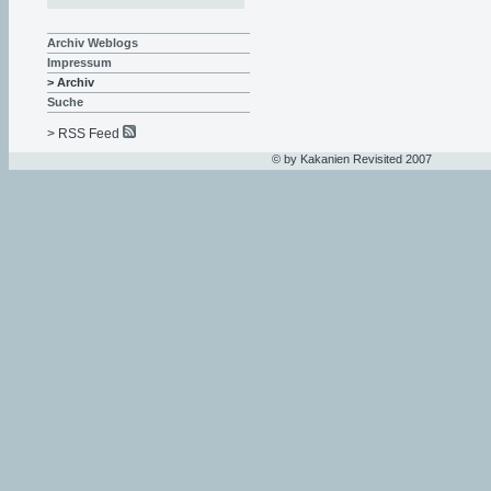
Archiv Weblogs
Impressum
> Archiv
Suche
> RSS Feed
© by Kakanien Revisited 2007