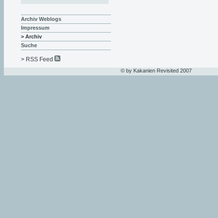
Archiv Weblogs
Impressum
> Archiv
Suche
> RSS Feed
© by Kakanien Revisited 2007