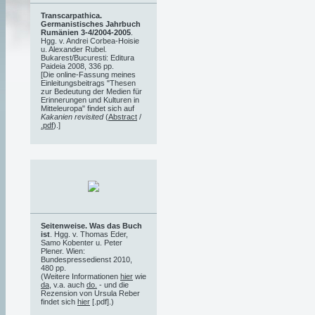
Transcarpathica.
Germanistisches Jahrbuch
Rumänien 3-4/2004-2005
.
Hgg. v. Andrei Corbea-Hoisie
u. Alexander Rubel.
Bukarest/Bucuresti: Editura
Paideia 2008, 336 pp.
[Die online-Fassung meines
Einleitungsbeitrags "Thesen
zur Bedeutung der Medien für
Erinnerungen und Kulturen in
Mitteleuropa" findet sich auf
Kakanien revisited
(
Abstract
/
.pdf
).]
Seitenweise. Was das Buch
ist
. Hgg. v. Thomas Eder,
Samo Kobenter u. Peter
Plener. Wien:
Bundespressedienst 2010,
480 pp.
(Weitere Informationen
hier
wie
da
, v.a. auch
do.
- und die
Rezension von Ursula Reber
findet sich
hier
[.pdf].)