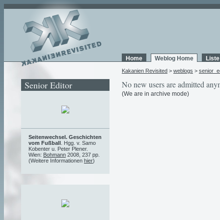
Home
Weblog Home
List
Kakanien Revisited
>
weblogs
>
senior_e
Senior Editor
No new users are admitted any
(We are in archive mode)
Seitenwechsel. Geschichten
vom Fußball
. Hgg. v. Samo
Kobenter u. Peter Plener.
Wien:
Bohmann
2008, 237 pp.
(Weitere Informationen
hier
)