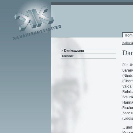
Hom
Kakani
Dan
> Danksagung
Technik
Für Üb
Barany
(Niede
(Obers
Vaida 
Rohrba
Smudze
Hanna 
Fische
Zeco u
(Jiddis
... un
Messne