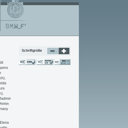
Schriftgröße
it
uppens
e
ch),
melda
ura
h),
ladimir
 Armin
uzmany
 Elena
ustin