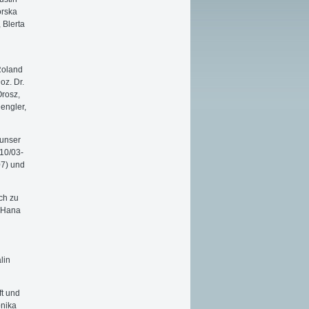
orska
 Blerta
 Roland
oz. Dr.
Orosz,
engler,
 unser
10/03-
07) und
ich zu
, Hana
lin
ft und
onika