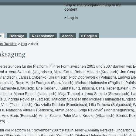
Skip to the navigation
.
Skip to the
content
.
> Log in
e
Beiträge
Rezensionen
Archiv
> English
en Revisited
>
impr
> dank
ksagung
ersetzungen für die Plattform in ihrer Form zwischen 2001 und 2007 danken wir: Ed
ai u. Vera Szolnoki (Ungarisch), Milka Car u. Robert Mlinaric (Kroatisch), Jan Ce
rländisch), Larissa Cybenko (Ukrainisch), Piotr Dobrowolski (Polnisch), Ludwig Ell
orbisch), Rose-Marie François (Französisch), Michael Huffmaster (Englisch, Polnis
Kazragyte (Litauisch), Ene Kelder u. Kairit Kaur (Estnisch), Usha Reber (Latein), I
cher u. Marco Rispoli (Italienisch), Maja Tumpej u. Irena Samide (Slowenisch), La
 u. Ingrida Povidisa (Lettisch), Malcolm Spencer und Michael Huffmaster (Englisc
Vintr (Tschechisch), Grazziella Predoiu (Rumänisch), Lilia Petkova (Bulgarisch), W
r u. Natascha Vitorelli (Serbisch), Armin Zeco u. Srdja Pavlovic´ (Montenegrinisch),
. Ante Baric (Bosnisch), Armin Zeco u. Peter Mario Kreuter (Albanisch), Börries K
ch)...
d für die Plattform seit November 2007: Katalin Teller & Amália Kerekes (Ungarisch),
r (Slowenisch), Ljiljana Radonić (Kroatisch), Dietmar Unterkofler (Italienisch), Aug