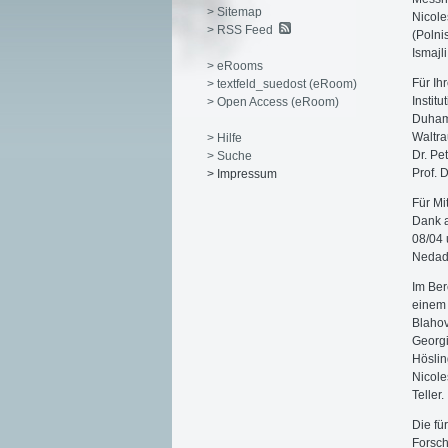
> Sitemap
Nicole
> RSS Feed
(Polni
Ismajl
> eRooms
Für Ih
> textfeld_suedost (eRoom)
Institu
> Open Access (eRoom)
Duhame
Waltra
> Hilfe
Dr. Pe
> Suche
Prof. 
> Impressum
Für Mi
Dank a
08/04 
Nedad 
Im Ber
einem 
Blahov
Georgi
Höslin
Nicole
Teller.
Die fü
Forsch