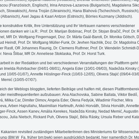
scou (Französisch, Englisch), Irina Amzova-Lazarova (Bulgarisch), Magdalena Sik
sch, Slowakisch), Anna Troján (Ukrainisch), Hana Blahová (Tschechisch, Russisch),
i (Albanisch), Axel Jagau & Kaari Antzon (Estnisch), Börries Kuzmany (Jiddisch).
re konstruktive Kritik, Ihre Unterstützung und Ihr Vertrauen namens verschiedener
tionen danken wir i.a.R.: Prof. Dr. Marijan Bobinac, Prof. Dr. Stojan Bračič, Prof. Dr.
l, MR Dr. Wolfgang Fingernagel, Doz. Dr. Márta Gaál-Baroti, Dr. Monika Götsch, D
ud Heindl, Prof. Dr. Wolfgang Müller-Funk, Dr. Jevhen Nachlik, Doz. Dr. Magdolna 
ter Rastl, OR Johannes Raunig, Dr. Clemens Ruthner, Prof. Dr. Wendelin Schmidt-D
Dr. Neva Šlibar, MR Dr. Anneliese Stoklaska, Prof. Dr. Horst Turk.
tarbeit in der Redaktion und bei verschiedenen Veranstaltungen der Plattform geht
n Imelda Rohrbacher (04/01-08/01), Angela Eder (10/01-09/03), Nadežda Kinsky (
und 10/05-01/07), Annette Höslinger-Finck (10/03-12/05), Olivera Stajić (09/04-03/
Memić (10/05-07/07).
eich der Weblogs bloggten, lieferten Beiträge und halfen mit, diesen Platt­form­bere
der meistfrequentierten aufzubauen: Ana Alachovska, Sabine Ballata, Viktor Bedő
á, Milka Car, Dimiter Dimov, Angela Eder, Olena Fedyúk, Wladimir Fischer, Mira
eva, Arben Hajrullahu, Maximilian Hartmuth, Anikó Horváth, Silvia Horváth, Annette
ger-Finck, Assen Kanev, Amália Kerekes, Nadežda Kinsky, Nedad Memić, Augustin
scou, Julia Nietsch, Rickard Puh, Olivera Stajić, Béla Rásky, Ursula Reber und Kata
r Kakanien revisited zuständigen MitarbeiterInnen des Ministeriums für Wissenscha
ung (BM.W_Fa, früher bm:bwk) seien ausdrücklich bedankt, hier namentlich Dr. M