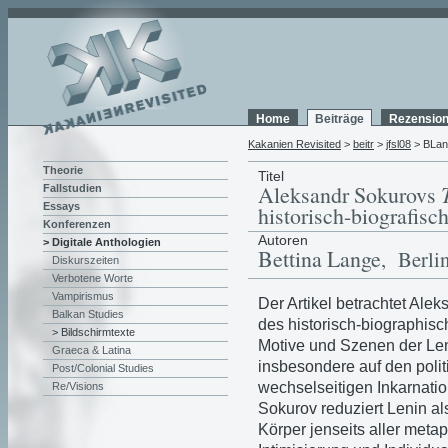
Home
Beiträge
Rezensio
Kakanien Revisited
>
beitr
>
jfsl08
> BLan
Theorie
Titel
Aleksandr Sokurovs
Fallstudien
Essays
historisch-biografisc
Konferenzen
Autoren
> Digitale Anthologien
Bettina Lange
, Berli
Diskurszeiten
Verbotene Worte
Vampirismus
Der Artikel betrachtet Ale
Balkan Studies
des historisch-biographisc
> Bildschirmtexte
Motive und Szenen der Len
Graeca & Latina
insbesondere auf den polit
Post/Colonial Studies
wechselseitigen Inkarnati
Re/Visions
Sokurov reduziert Lenin a
Körper jenseits aller met