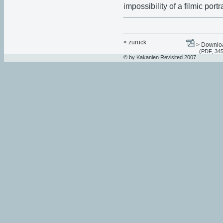
impossibility of a filmic portr
< zurück
> Downloa
(PDF, 34
© by Kakanien Revisited 2007