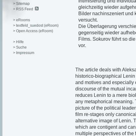
Intimisierung und Individua
> Sitemap
gleichzeitig wieder aufge
> RSS Feed
Bilder nachinszeniert und k
versucht.
> eRooms
> textfeld_suedost (eRoom)
Die Überlagerung verschied
> Open Access (eRoom)
gegenseitig wieder aufhebe
Films. Sokurov führt so di
> Hilfe
vor.
> Suche
> Impressum
The article deals with Alek
historico-biographical Lenin
and motives and especially c
discourse of the mutual inca
reduces Lenin to a mere biol
any metaphorical meaning. T
picture of the political lead
film re-stages only canonica
alternative image of Lenin. T
which are contigent and can 
multiple perspectives of the